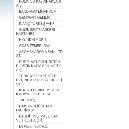
POLİN SU KAYDIRAKLARI
A.Ş.
BANDIRMA LİMAN AVM
GEMPORT GEMLİK
İNANÇ TÜRKEŞ VAKFI
GÜMÜŞSUYU ASKERİ
HASTANESİ
HYUNDAİ MOBİS
GOSB TEMBELOVA
AROMSA AROMA SAN. LTD.
ŞTİ.
PÜRPLAST POLİÜRETAN
PLASTİK KİMYA SAN. VE TİC.
A.Ş.
TURKUAZ POLYESTER
REÇİNE KİMYA SAN. TİC. LTD.
ŞTİ.
KOCAELİ ÜNİVERSİTESİ
İLAHİYAT FAKÜLTESİ
TADIM A.Ş.
PİMSA POLİÜRETAN
FABRİKASI
BAUMİT İNŞ. MALZ. SAN.
VE TİC. LTD. ŞTİ.
Eti Alüminyum A.Ş.