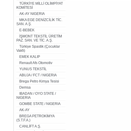
TÜRKİYE MİLLİ OLİMPİYAT
KOMİTESİ
AK-AY NIGERIA
MKA EGE DENİZCİLİK TİC.
SAN. A.Ş.
E-BEBEK
İŞMONT TEKSTİL ÜRETİM
PAZ. SAN. VE TİC. A.Ş.
Türkiye Spastik (Çocuklar
Vakfı)
EMEK KALIP
Renault Afs Otomotiv
YUNUS TEKSTİL
ABUJA / FCT / NIGERIA
Brega Petro Kimya Tesisi
Demsa
IBADAN / OYO STATE /
NIGERIA
GOMBE STATE / NIGERIA
AK-AY
BREGA PETROKİMYA
(S.T.F.A.)
CANLİFT A.Ş.