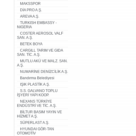
MAKSSPOR
DİA PRO A.Ş.
AREVA A.Ş.
TURKISH EMBASSY -
NIGERIA
COSTER AEROSOL VALF
SAN. A.Ş.
BETEK BOYA
CARGILL TARIM VE GIDA
SAN. TİC. A.Ş.
MUTLU AKÜ VE MALZ. SAN.
A.Ş.
NUMARİNE DENİZCİLİK A.Ş.
Bandırma Belediyesi
IŞIK PLASTİK A.Ş.
S.S. GALVANO TOPLU
İŞYERİ YAPI KOOP.
NEXANS TÜRKİYE
ENDÜSTRİ VE TİC. A.Ş.
BİLTUR BASIM YAYIN VE
HİZMET A.Ş.
SÜPERLAST A.Ş.
HYUNDAI GÖR-TAN
OTOMOTİV