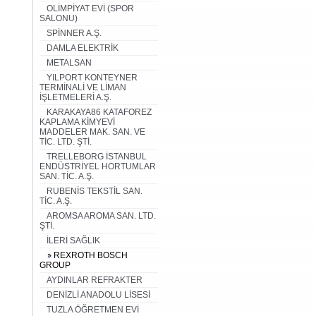
OLİMPİYAT EVİ (SPOR
SALONU)
SPİNNER A.Ş.
DAMLA ELEKTRİK
METALSAN
YILPORT KONTEYNER
TERMİNALİ VE LİMAN
İŞLETMELERİ A.Ş.
KARAKAYA86 KATAFOREZ
KAPLAMA KİMYEVİ
MADDELER MAK. SAN. VE
TİC. LTD. ŞTİ.
TRELLEBORG İSTANBUL
ENDÜSTRİYEL HORTUMLAR
SAN. TİC. A.Ş.
RUBENİS TEKSTİL SAN.
TİC. A.Ş.
AROMSA AROMA SAN. LTD.
ŞTİ.
İLERİ SAĞLIK
REXROTH BOSCH
GROUP
AYDINLAR REFRAKTER
DENİZLİ ANADOLU LİSESİ
TUZLA ÖĞRETMEN EVİ