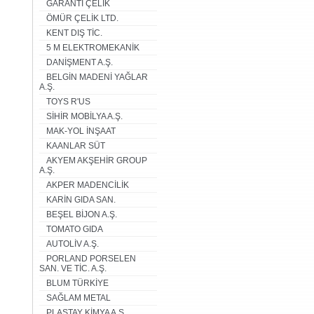
GARANTİ ÇELİK
ÖMÜR ÇELİK LTD.
KENT DIŞ TİC.
5 M ELEKTROMEKANİK
DANİŞMENT A.Ş.
BELGİN MADENİ YAĞLAR
A.Ş.
TOYS R'US
SİHİR MOBİLYA A.Ş.
MAK-YOL İNŞAAT
KAANLAR SÜT
AKYEM AKŞEHİR GROUP
A.Ş.
AKPER MADENCİLİK
KARİN GIDA SAN.
BEŞEL BİJON A.Ş.
TOMATO GIDA
AUTOLİV A.Ş.
PORLAND PORSELEN
SAN. VE TİC. A.Ş.
BLUM TÜRKİYE
SAĞLAM METAL
PLASTAY KİMYA A.Ş.