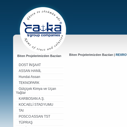
Biten Projelerimizden Bazıları |
REXRO
Biten Projelerimizden Bazıları
DOST İNŞAAT
ASSAN HANİL
Hundai Assan
TEKNOPARK
Gülçiçek Kimya ve Uçan
Yağlar
KARBOSAN A.Ş.
KOCAELİ STADYUMU
TAI
POSCO ASSAN TST
TÜPRAŞ