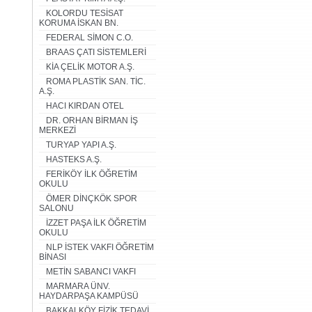
KOLORDU TESİSAT
KORUMA İSKAN BN.
FEDERAL SİMON C.O.
BRAAS ÇATI SİSTEMLERİ
KİA ÇELİK MOTOR A.Ş.
ROMA PLASTİK SAN. TİC.
A.Ş.
HACI KIRDAN OTEL
DR. ORHAN BİRMAN İŞ
MERKEZİ
TURYAP YAPI A.Ş.
HASTEKS A.Ş.
FERİKÖY İLK ÖĞRETİM
OKULU
ÖMER DİNÇKÖK SPOR
SALONU
İZZET PAŞA İLK ÖĞRETİM
OKULU
NLP İSTEK VAKFI ÖĞRETİM
BİNASI
METİN SABANCI VAKFI
MARMARA ÜNV.
HAYDARPAŞA KAMPÜSÜ
BAKKALKÖY FİZİK TEDAVİ