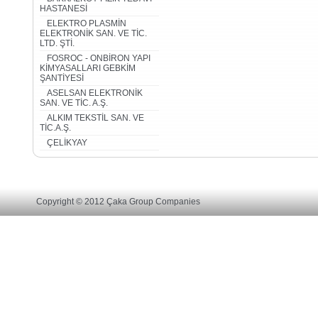
HASTANESİ
ELEKTRO PLASMİN
ELEKTRONİK SAN. VE TİC.
LTD. ŞTİ.
FOSROC - ONBİRON YAPI
KİMYASALLARI GEBKİM
ŞANTİYESİ
ASELSAN ELEKTRONİK
SAN. VE TİC. A.Ş.
ALKIM TEKSTİL SAN. VE
TİC.A.Ş.
ÇELİKYAY
Copyright © 2012 Çaka Group Companies