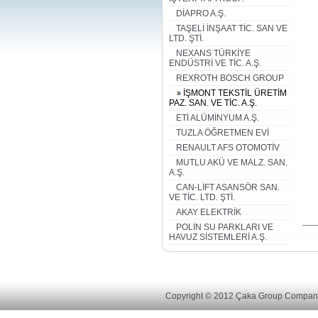
DİAPRO A.Ş.
TAŞELİ İNŞAAT TİC. SAN VE
LTD. ŞTİ.
NEXANS TÜRKİYE
ENDÜSTRİ VE TİC. A.Ş.
REXROTH BOSCH GROUP
İŞMONT TEKSTİL ÜRETİM
PAZ. SAN. VE TİC. A.Ş.
ETİ ALÜMİNYUM A.Ş.
TUZLA ÖĞRETMEN EVİ
RENAULT AFS OTOMOTİV
MUTLU AKÜ VE MALZ. SAN.
A.Ş.
CAN-LİFT ASANSÖR SAN.
VE TİC. LTD. ŞTİ.
AKAY ELEKTRİK
POLİN SU PARKLARI VE
HAVUZ SİSTEMLERİ A.Ş.
Copyright © 2012 Çaka Group Compan