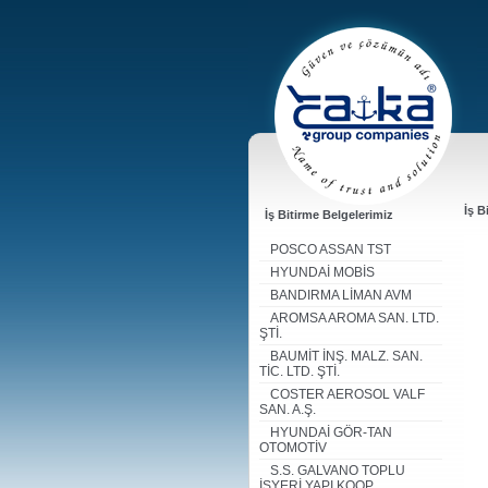
İş B
İş Bitirme Belgelerimiz
POSCO ASSAN TST
HYUNDAİ MOBİS
BANDIRMA LİMAN AVM
AROMSA AROMA SAN. LTD.
ŞTİ.
BAUMİT İNŞ. MALZ. SAN.
TİC. LTD. ŞTİ.
COSTER AEROSOL VALF
SAN. A.Ş.
HYUNDAİ GÖR-TAN
OTOMOTİV
S.S. GALVANO TOPLU
İŞYERİ YAPI KOOP.